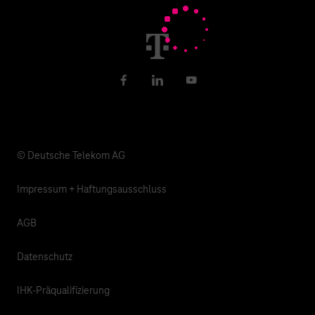
Newsletter
Karriere
Gesundheit, Kirche & Soziales
Verantwortung
Facebook
LinkedIn
YouTube
© Deutsche Telekom AG
Impressum + Haftungsausschluss
AGB
Datenschutz
IHK-Präqualifizierung