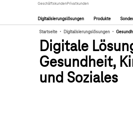
Hauptnavigation
Geschäftskunden
Privatkunden
Digitalisierungslösungen
Produkte
Sonder
Hauptnavigation
·
·
Startseite
Digitalisierungslösungen
Gesundhe
Digitale Lösun
Gesundheit, K
und Soziales