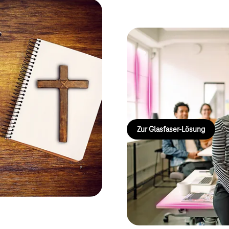
 und
Glasfaser für Ih
 Einrichtungen, modernisieren
ngsangebote – sicher,
Sichern Sie ultraschnelles Inter
und ideal für digitale Prozesse
registrieren.
Zur Glasfaser‑Lösung