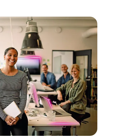
re Liegenschaften
net mit Telekom Glasfaser – stabil, zukunftsfähig
, Vernetzung und Homeoffice. Einfach kostenfrei