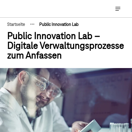
Hauptnavigation
Hauptna
·
·
·
Startseite
Public Innovation Lab
Zeige verborgene Breadcrumb-Elemente
Public Innovation Lab –
Digitale Verwaltungsprozesse
zum Anfassen