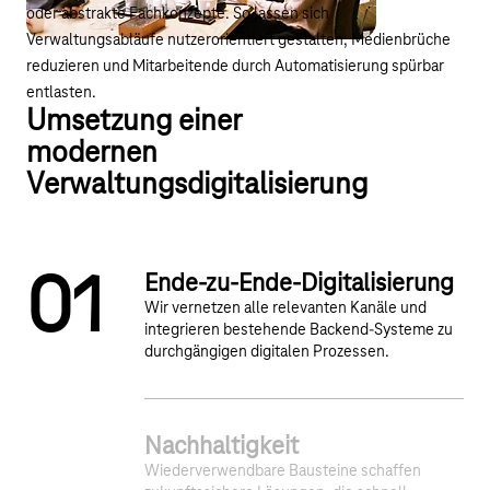
oder abstrakte Fachkonzepte. So lassen sich
Verwaltungsabläufe nutzerorientiert gestalten, Medienbrüche
reduzieren und Mitarbeitende durch Automatisierung spürbar
entlasten.
Umsetzung einer
modernen
Verwaltungsdigitalisierung
0
1
Ende-zu-Ende-Digitalisierung
Wir vernetzen alle relevanten Kanäle und
integrieren bestehende Backend-Systeme zu
durchgängigen digitalen Prozessen.
2
3
4
Nachhaltigkeit
Wiederverwendbare Bausteine schaffen