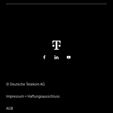
Cyber Security
Hilfe bei Störungen
Über uns
Digitale Bildung und Schule
Kontakt
Investor Relations
Nachhaltigkeit
Newsletter
Karriere
Gesundheit, Kirche & Soziales
Verantwortung
Facebook
LinkedIn
YouTube
© Deutsche Telekom AG
Impressum + Haftungsausschluss
AGB