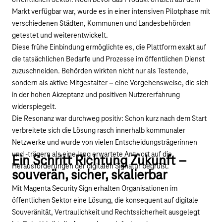
Markt verfügbar war, wurde es in einer intensiven Pilotphase mit
verschiedenen Städten, Kommunen und Landesbehörden
getestet und weiterentwickelt.
Diese frühe Einbindung ermöglichte es, die Plattform exakt auf
die tatsächlichen Bedarfe und Prozesse im öffentlichen Dienst
zuzuschneiden. Behörden wirkten nicht nur als Testende,
sondern als aktive Mitgestalter – eine Vorgehensweise, die sich
in der hohen Akzeptanz und positiven Nutzererfahrung
widerspiegelt.
Die Resonanz war durchweg positiv: Schon kurz nach dem Start
verbreitete sich die Lösung rasch innerhalb kommunaler
Netzwerke und wurde von vielen Entscheidungsträgerinnen
und -trägern als eine lang erwartete Antwort auf die
Ein Schritt Richtung Zukunft –
Herausforderungen der digitalen Signatur begrüßt.
souverän, sicher, skalierbar
Mit Magenta Security Sign erhalten Organisationen im
öffentlichen Sektor eine Lösung, die konsequent auf digitale
Souveränität, Vertraulichkeit und Rechtssicherheit ausgelegt