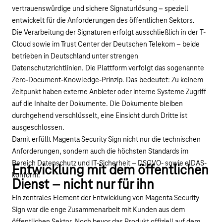
vertrauenswürdige und sichere Signaturlösung – speziell
entwickelt für die Anforderungen des öffentlichen Sektors.
Die Verarbeitung der Signaturen erfolgt ausschließlich in der T-
Cloud sowie im Trust Center der Deutschen Telekom – beide
betrieben in Deutschland unter strengen
Datenschutzrichtlinien. Die Plattform verfolgt das sogenannte
Zero-Document-Knowledge-Prinzip. Das bedeutet: Zu keinem
Zeitpunkt haben externe Anbieter oder interne Systeme Zugriff
auf die Inhalte der Dokumente. Die Dokumente bleiben
durchgehend verschlüsselt, eine Einsicht durch Dritte ist
ausgeschlossen.
Damit erfüllt Magenta Security Sign nicht nur die technischen
Anforderungen, sondern auch die höchsten Standards im
Bereich Datenschutz und IT-Sicherheit – DSGVO- sowie eIDAS-
Entwicklung mit dem öffentlichen
konform.
Dienst – nicht nur für ihn
Ein zentrales Element der Entwicklung von Magenta Security
Sign war die enge Zusammenarbeit mit Kunden aus dem
öffentlichen Sektor. Noch bevor das Produkt offiziell auf dem