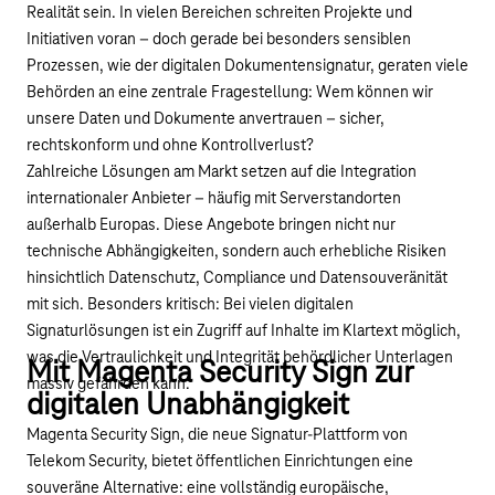
Realität sein. In vielen Bereichen schreiten Projekte und
Initiativen voran – doch gerade bei besonders sensiblen
Prozessen, wie der digitalen Dokumentensignatur, geraten viele
Behörden an eine zentrale Fragestellung: Wem können wir
unsere Daten und Dokumente anvertrauen – sicher,
rechtskonform und ohne Kontrollverlust?
Zahlreiche Lösungen am Markt setzen auf die Integration
internationaler Anbieter – häufig mit Serverstandorten
außerhalb Europas. Diese Angebote bringen nicht nur
technische Abhängigkeiten, sondern auch erhebliche Risiken
hinsichtlich Datenschutz, Compliance und Datensouveränität
mit sich. Besonders kritisch: Bei vielen digitalen
Signaturlösungen ist ein Zugriff auf Inhalte im Klartext möglich,
was die Vertraulichkeit und Integrität behördlicher Unterlagen
Mit Magenta Security Sign zur
massiv gefährden kann.
digitalen Unabhängigkeit
Magenta Security Sign, die neue Signatur-Plattform von
Telekom Security, bietet öffentlichen Einrichtungen eine
souveräne Alternative: eine vollständig europäische,