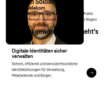
Sebastian Soloschenko
Deutsche Telekom
Sebastian Soloschenko ist ein Account Manager im Public
Sector für den Bereich Länder und Kommunen in der Region
West
Neugierig geworden? Hier geht's
weiter:
Digitale Identitäten sicher
verwalten
Sichere, effiziente und benutzerfreundliche
Identitätslösungen für Verwaltung,
Zur digital
Mitarbeitende und Bürger.