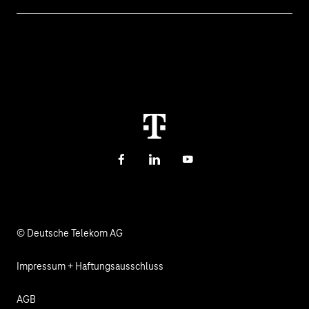
Cyber Security
Hilfe bei Störungen
Über uns
Digitale Bildung und Schule
Kontakt
Investor Relations
Nachhaltigkeit
Newsletter
Karriere
Gesundheit, Kirche & Soziales
Verantwortung
Facebook
LinkedIn
YouTube
© Deutsche Telekom AG
Impressum + Haftungsausschluss
AGB