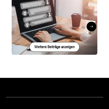
Cyber Security
Digitale Verwaltung
Künstliche Intelligenz
Business GPT
Marco Doth
∙
06.09.24
Business G
Weitere Beiträge anzeigen
Unsere Themen
Öffentliche Verwaltung
Hilfe & Support