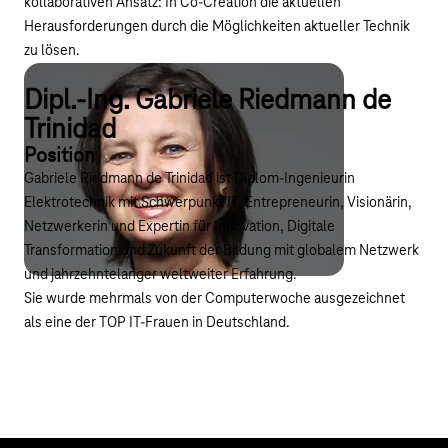
kollaborativen Ansatz: In Co-Creation die aktuellen
Herausforderungen durch die Möglichkeiten aktueller Technik
zu lösen.
Dipl.-Ing. Gabriele Riedmann de
Trinidad
Position
Gabriele Riedmann de Trinidad
ist Diplom-Ingenieurin
Elektrotechnik mit Schwerpunkt IT, Entrepreneurin, Visionärin,
Netzwerkerin und Expertin für Innovation, Digitale
Transformation und Zukunft der Bildung mit globalem Netzwerk
und jahrzehntelanger weltweiter Erfahrung.
Sie wurde mehrmals von der Computerwoche ausgezeichnet
als eine der TOP IT-Frauen in Deutschland.