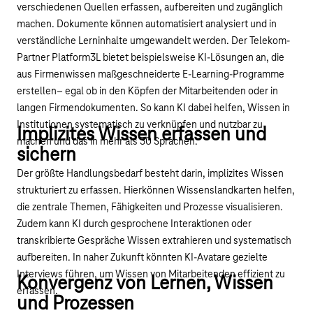
verschiedenen Quellen erfassen, aufbereiten und zugänglich
machen. Dokumente können automatisiert analysiert und in
verständliche Lerninhalte umgewandelt werden. Der Telekom-
Partner Platform3L bietet beispielsweise KI-Lösungen an, die
aus Firmenwissen maßgeschneiderte E-Learning-Programme
erstellen– egal ob in den Köpfen der Mitarbeitenden oder in
langen Firmendokumenten. So kann KI dabei helfen, Wissen in
Institutionen systematisch zu verknüpfen und nutzbar zu
Implizites Wissen erfassen und
machen und das in mehr als 30 Sprachen.
sichern
Der größte Handlungsbedarf besteht darin, implizites Wissen
strukturiert zu erfassen. Hierkönnen Wissenslandkarten helfen,
die zentrale Themen, Fähigkeiten und Prozesse visualisieren.
Zudem kann KI durch gesprochene Interaktionen oder
transkribierte Gespräche Wissen extrahieren und systematisch
aufbereiten. In naher Zukunft könnten KI-Avatare gezielte
Interviews führen, um Wissen von Mitarbeitenden effizient zu
Konvergenz von Lernen, Wissen
erfassen.
und Prozessen