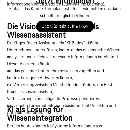
Jetzt informieren
Informationen bereitzustellen (Just-in-Time Learning).
Einfach das Kontaktformular ausfüllen – wir melden uns dann
schnellstmöglich bei Ihnen.
Die Vision: Ein KI-Buddy als
Jetzt Kontakt aufnehmen
Wissensassistent
Ein KI-gestützter Assistent - ein "KI-Buddy" - könnte
Unternehmen unterstützen, indem er das gesammelte Wissen
analysiert und in Echtzeit relevante Informationen bereitstellt.
Dieser Assistent könnte:
auf das gesamte Unternehmenswissen zugreifen und
kontextbezogene Antworten liefern,
die Vernetzung zwischen Mitarbeitenden fördern, um Best
Practices auszutauschen,
Verbesserungsvorschläge für Prozesse generieren,
individuelle Lernempfehlungen basierend auf Projekten und
KI als Lösung für
Aufgaben erstellen.
Wissensintegration
Bereits heute können KI-Systeme Informationen aus