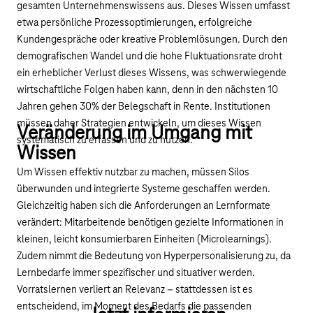
gesamten Unternehmenswissens aus. Dieses Wissen umfasst
etwa persönliche Prozessoptimierungen, erfolgreiche
Kundengespräche oder kreative Problemlösungen. Durch den
demografischen Wandel und die hohe Fluktuationsrate droht
ein erheblicher Verlust dieses Wissens, was schwerwiegende
wirtschaftliche Folgen haben kann, denn in den nächsten 10
Jahren gehen 30% der Belegschaft in Rente. Institutionen
müssen daher Strategien entwickeln, um dieses Wissen
Veränderung im Umgang mit
systematisch zu erfassen und zu nutzen.
Wissen
Um Wissen effektiv nutzbar zu machen, müssen Silos
überwunden und integrierte Systeme geschaffen werden.
Gleichzeitig haben sich die Anforderungen an Lernformate
verändert: Mitarbeitende benötigen gezielte Informationen in
kleinen, leicht konsumierbaren Einheiten (Microlearnings).
Zudem nimmt die Bedeutung von Hyperpersonalisierung zu, da
Lernbedarfe immer spezifischer und situativer werden.
Vorratslernen verliert an Relevanz – stattdessen ist es
entscheidend, im Moment des Bedarfs die passenden