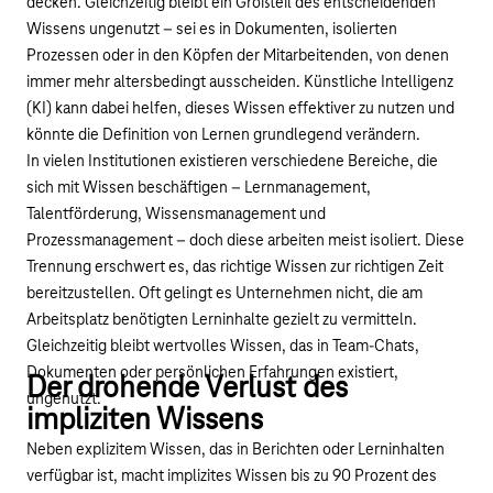
decken. Gleichzeitig bleibt ein Großteil des entscheidenden
Wissens ungenutzt – sei es in Dokumenten, isolierten
Prozessen oder in den Köpfen der Mitarbeitenden, von denen
immer mehr altersbedingt ausscheiden. Künstliche Intelligenz
(KI) kann dabei helfen, dieses Wissen effektiver zu nutzen und
könnte die Definition von Lernen grundlegend verändern.
In vielen Institutionen existieren verschiedene Bereiche, die
sich mit Wissen beschäftigen – Lernmanagement,
Talentförderung, Wissensmanagement und
Prozessmanagement – doch diese arbeiten meist isoliert. Diese
Trennung erschwert es, das richtige Wissen zur richtigen Zeit
bereitzustellen. Oft gelingt es Unternehmen nicht, die am
Arbeitsplatz benötigten Lerninhalte gezielt zu vermitteln.
Gleichzeitig bleibt wertvolles Wissen, das in Team-Chats,
Dokumenten oder persönlichen Erfahrungen existiert,
Der drohende Verlust des
ungenutzt.
impliziten Wissens
Neben explizitem Wissen, das in Berichten oder Lerninhalten
verfügbar ist, macht implizites Wissen bis zu 90 Prozent des