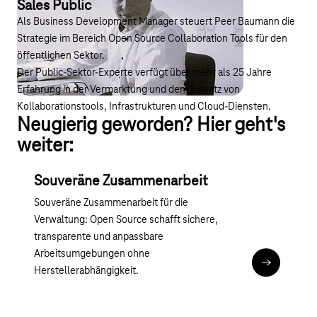
Sales Public
Als Business Development Manager steuert Peer Baumann die
Strategie im Bereich Open Source Collaboration Tools für den
öffentlichen Sektor.
Der Public-Sektor-Experte verfügt über mehr als 25 Jahre
Erfahrung in der Vermarktung und dem Einsatz von
Kollaborationstools, Infrastrukturen und Cloud-Diensten.
Neugierig geworden? Hier geht's
weiter:
Souveräne Zusammenarbeit
Souveräne Zusammenarbeit für die
Verwaltung: Open Source schafft sichere,
transparente und anpassbare
Arbeitsumgebungen ohne
Zu souverä
Herstellerabhängigkeit.