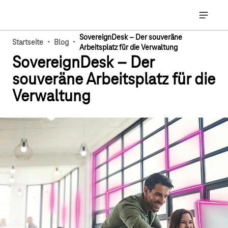
Hauptnavigation
Hauptna
SovereignDesk – Der souveräne
·
·
Startseite
Blog
Arbeitsplatz für die Verwaltung
SovereignDesk – Der
souveräne Arbeitsplatz für die
Verwaltung