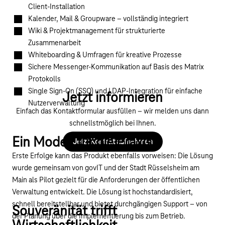
Client-Installation
Kalender, Mail & Groupware – vollständig integriert
Wiki & Projektmanagement für strukturierte
Zusammenarbeit
Whiteboarding & Umfragen für kreative Prozesse
Sichere Messenger-Kommunikation auf Basis des Matrix
Protokolls
Single Sign-On (SSO) und LDAP-Integration für einfache
Jetzt informieren
Nutzerverwaltung
Einfach das Kontaktformular ausfüllen – wir melden uns dann
schnellstmöglich bei Ihnen.
Ein Modell für die Praxis
Jetzt Kontakt aufnehmen
Erste Erfolge kann das Produkt ebenfalls vorweisen: Die Lösung
wurde gemeinsam von govIT und der Stadt Rüsselsheim am
Main als Pilot gezielt für die Anforderungen der öffentlichen
Verwaltung entwickelt. Die Lösung ist hochstandardisiert,
schnell bereitstellbar und bietet durchgängigen Support – von
Souveränität trifft
der Planung über die Implementierung bis zum Betrieb.