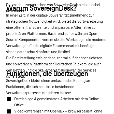
Datenschutzversprechen von SovereignDesk bleiben dabei
Warum SovereignDesk?
unverändert.
In einer Zeit, in der digitale Souveränität zunehmend zur
strategischen Notwendigkeit wird, bietet die Softwarelösung
eine offene, transparente und anpassbare Alternative zu
proprietären Plattformen. Basierend auf bewährten Open-
Source-Komponenten vereint sie alle Werkzeuge, die moderne
Verwaltungen für die digitale Zusammenarbeit benötigen –
sicher, datenschutzkonform und flexibel.
Die Bereitstellung erfolgt dabei zentral auf der hochsicheren
und souveränen Plattform der Deutschen Telekom, die auch
den Betrieb und die Skalierbarkeit ausgewählter Services
Funktionen, die überzeugen
sicherstellt.
SovereignDesk bietet einen umfassendes Katalog an
Funktionen, die sich nahtlos in bestehende
Verwaltungsprozesse integrieren lassen:
Dateiablage & gemeinsames Arbeiten mit dem Online
Office
Videokonferenzen mit OpenTalk – browserbasiert, ohne