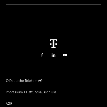
Cyber Security
Hilfe bei Störungen
Über uns
Digitale Bildung und Schule
Kontakt
Investor Relations
Nachhaltigkeit
Newsletter
Karriere
Gesundheit, Kirche & Soziales
Verantwortung
Facebook
LinkedIn
YouTube
© Deutsche Telekom AG
Impressum + Haftungsausschluss
AGB