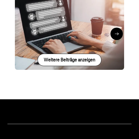
Cyber Security
Digitale Verwaltung
Künstliche Intelligenz
Business GPT
Marco Doth
∙
06.09.24
Business G
Weitere Beiträge anzeigen
Unsere Themen
Öffentliche Verwaltung
Hilfe & Support