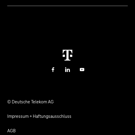
Cyber Security
Hilfe bei Störungen
Über uns
Digitale Bildung und Schule
Kontakt
Investor Relations
Nachhaltigkeit
Newsletter
Karriere
Gesundheit, Kirche & Soziales
Verantwortung
Facebook
LinkedIn
YouTube
© Deutsche Telekom AG
Impressum + Haftungsausschluss
AGB