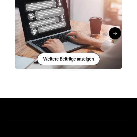
Cyber Security
Digitale Verwaltung
Künstliche Intelligenz
Business GPT
Marco Doth
∙
06.09.24
Business G
Weitere Beiträge anzeigen
Unsere Themen
Öffentliche Verwaltung
Hilfe & Support