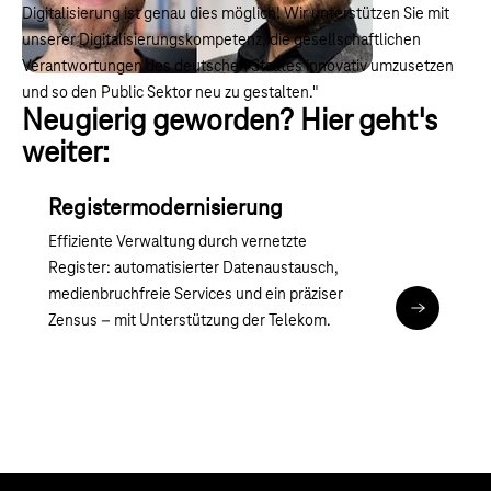
Digitalisierung ist genau dies möglich! Wir unterstützen Sie mit
unserer Digitalisierungskompetenz, die gesellschaftlichen
Verantwortungen des deutschen Staates innovativ umzusetzen
und so den Public Sektor neu zu gestalten."
Neugierig geworden? Hier geht's
weiter:
Registermodernisierung
Effiziente Verwaltung durch vernetzte
Register: automatisierter Datenaustausch,
medienbruchfreie Services und ein präziser
Registerm
Zensus – mit Unterstützung der Telekom.