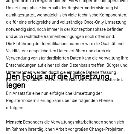
aufgeführten 51 Register dienen. Ein wichtiger Teil der operativen
Umsetzungsphase innerhalb der Registermodernisierung ist
damit gestartet, wenngleich sich viele technische Komponenten,
die für eine erfolgreiche und vollständige Once-Only Umsetzung
notwendig sind, noch immer in der Konzeptionsphase befinden
und auch rechtliche Rahmenbedingungen noch offen sind.
Die Einführung der Identifikationsnummer wird die Qualität und
Validität der gespeicherten Daten erhöhen und durch die
Verwendung von standardisierten Daten kann die Verwaltung ihre
Entscheidungen auf einer soliden Datenbasis treffen. Bürger und
Unternehmen werden durch die einmalige Datenerfassung
Den Fokus auf die Umsetzung
(Once-Only) sukzessive von ihren Nachweispflichten entlastet.
legen
Ein Ansatz für eine nun erfolgreiche Umsetzung der
Registermodernisierung kann über die folgenden Ebenen
erfolgen:
Mensch:
Besonders die Verwaltungsmitarbeitenden sehen sich
im Rahmen ihrer täglichen Arbeit vor großen Change-Projekten,