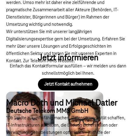
werden. Umso mehr ist daher eine zielführende und
pragmatische Zusammenarbeit aller Akteure (Behörden, IT-
Dienstleister, Bürgerinnen und Bürger) im Rahmen der
Umsetzung wichtig und notwendig.
Wir unterstützen Sie mit unserer langjährigen
Digitalisierungsexpertise gern bei der Umsetzung. Erfahren Sie
mehr über unsere Lösungen und Erfolgsgeschichten im
öffentlichen Sektor und treten Sie mit unseren Experten in
Jetzt informieren
Kontakt.
Zur Telekom MMS Website.
Einfach das Kontaktformular ausfüllen – wir melden uns dann
schnellstmöglich bei Ihnen.
Jetzt Kontakt aufnehmen
Macro Doth und Michael Datler
Deutsche Telekom MMS GmbH
"Ob Städte zukunftsfähig machen, Datensouveränität schaffen,
IT-Infrastrukturen aufbauen, die Bildung sicherstellen oder
Verwaltungsdienstleistungen optimieren – mithilfe der