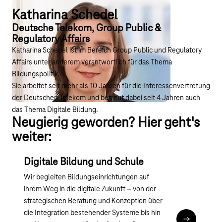
Katharina Schedel
Deutsche Telekom, Group Public &
Regulatory Affairs
Katharina Schedel ist im Bereich Group Public und Regulatory
Affairs unter anderem verantwortlich für das Thema
Bildungspolitik.
Sie arbeitet seit mehr als 10 Jahren für die Interessenvertretung
der Deutschen Telekom und betreut dabei seit 4 Jahren auch
das Thema Digitale Bildung.
Neugierig geworden? Hier geht's
weiter:
Digitale Bildung und Schule
Wir begleiten Bildungseinrichtungen auf
ihrem Weg in die digitale Zukunft – von der
strategischen Beratung und Konzeption über
die Integration bestehender Systeme bis hin