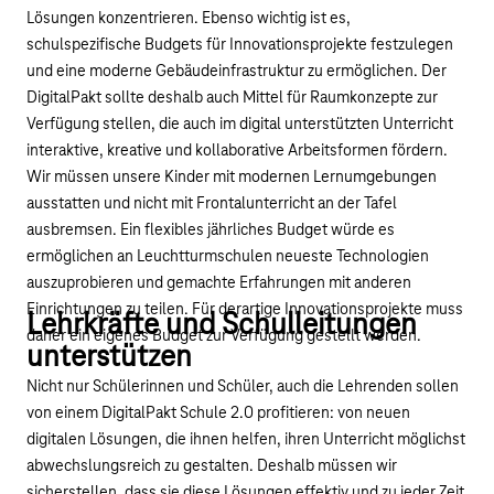
Lösungen konzentrieren. Ebenso wichtig ist es,
schulspezifische Budgets für Innovationsprojekte festzulegen
und eine moderne Gebäudeinfrastruktur zu ermöglichen. Der
DigitalPakt sollte deshalb auch Mittel für Raumkonzepte zur
Verfügung stellen, die auch im digital unterstützten Unterricht
interaktive, kreative und kollaborative Arbeitsformen fördern.
Wir müssen unsere Kinder mit modernen Lernumgebungen
ausstatten und nicht mit Frontalunterricht an der Tafel
ausbremsen. Ein flexibles jährliches Budget würde es
ermöglichen an Leuchtturmschulen neueste Technologien
auszuprobieren und gemachte Erfahrungen mit anderen
Einrichtungen zu teilen. Für derartige Innovationsprojekte muss
Lehrkräfte und Schulleitungen
daher ein eigenes Budget zur Verfügung gestellt werden.
unterstützen
Nicht nur Schülerinnen und Schüler, auch die Lehrenden sollen
von einem DigitalPakt Schule 2.0 profitieren: von neuen
digitalen Lösungen, die ihnen helfen, ihren Unterricht möglichst
abwechslungsreich zu gestalten. Deshalb müssen wir
sicherstellen, dass sie diese Lösungen effektiv und zu jeder Zeit