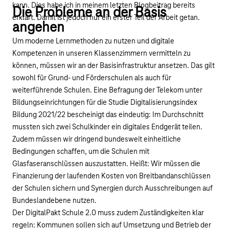
kann. Dies habe ich in meinem letzten Blogbeitrag bereits
Die Probleme an der Basis
erklärt. Damit ist jedoch nur ein erster Teil der Arbeit getan.
angehen
Um moderne Lernmethoden zu nutzen und digitale
Kompetenzen in unseren Klassenzimmern vermitteln zu
können, müssen wir an der Basisinfrastruktur ansetzen. Das gilt
sowohl für Grund- und Förderschulen als auch für
weiterführende Schulen. Eine Befragung der Telekom unter
Bildungseinrichtungen für die Studie Digitalisierungsindex
Bildung 2021/22 bescheinigt das eindeutig: Im Durchschnitt
mussten sich zwei Schulkinder ein digitales Endgerät teilen.
Zudem müssen wir dringend bundesweit einheitliche
Bedingungen schaffen, um die Schulen mit
Glasfaseranschlüssen auszustatten. Heißt: Wir müssen die
Finanzierung der laufenden Kosten von Breitbandanschlüssen
der Schulen sichern und Synergien durch Ausschreibungen auf
Bundeslandebene nutzen.
Der DigitalPakt Schule 2.0 muss zudem Zuständigkeiten klar
regeln: Kommunen sollen sich auf Umsetzung und Betrieb der