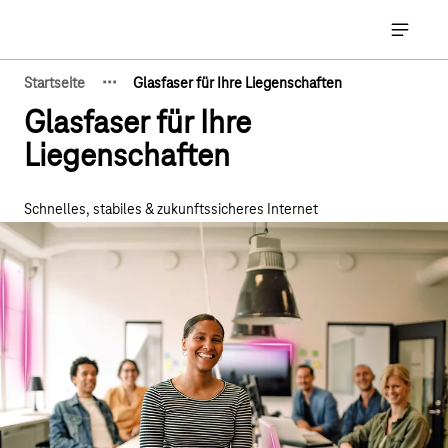
Hauptnavigation
Hauptna
·
·
·
Startseite
Glasfaser für Ihre Liegenschaften
Zeige verborgene Breadcrumb-Elemente
Glasfaser für Ihre
Liegenschaften
Schnelles, stabiles & zukunftssicheres Internet