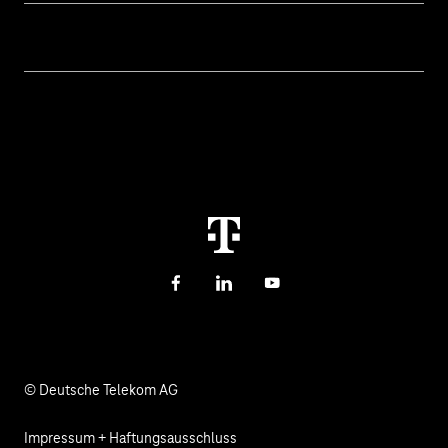
Öffentliche Verwaltung
Hilfe & Support
Cyber Security
Hilfe bei Störungen
Über uns
Digitale Bildung und Schule
Kontakt
Investor Relations
Nachhaltigkeit
Newsletter
Karriere
Gesundheit, Kirche & Soziales
Verantwortung
Facebook
LinkedIn
YouTube
© Deutsche Telekom AG
Impressum + Haftungsausschluss