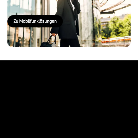
zukunftssicher.
Zu Mobilfunklösungen
Unsere Themen
Öffentliche Verwaltung
Hilfe & Support
Cyber Security
Hilfe bei Störungen
Über uns
Digitale Bildung und Schule
Kontakt
Investor Relations
Nachhaltigkeit