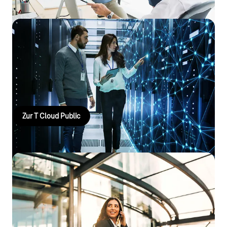
T Cloud Public
Die souveräne Cloud für moderne Verwaltung: sicher,
DSGVO‑konform und skalierbar – ideal für digitales urbanes
Leben, Bildung und vernetzte Behörden.
Zur T Cloud Public
Mobilfunk und Mobile Tarife
Mobile Lösungen für den öffentlichen Sektor: Entdecken Sie
passgenaue Tarife, sichere Kommunikation und flexible
Angebote für Mitarbeitende – effizient, zuverlässig und