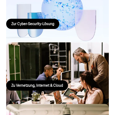
Nachhaltiger Schutz für Ihre IT‑Infrastruktur – zuverlässig,
regulierungskonform und zukunftssicher.
Zur Cyber‑Security‑Lösung
Vernetzung, Internet & Cloud
Schnellster Transfer von Sprache und Daten machen
Telefonanlagen zum leistungsfähigen Netzwerk
Zu Vernetzung, Internet & Cloud