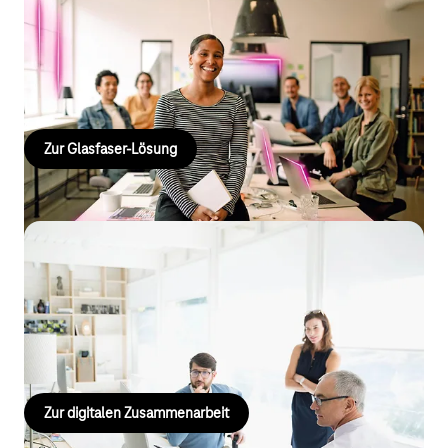
Glasfaser für Ihre Liegenschaften
Sichern Sie ultraschnelles Internet mit Telekom Glasfaser –
stabil, zukunftsfähig und ideal für digitale Prozesse, Vernetzung
und Homeoffice. Einfach kostenfrei registrieren.
Zur Glasfaser‑Lösung
Einfach & nahtlos zusammenarbeiten
Digitale Arbeitsplätze und virtuelle Büros ermöglichen flexible,
ortsunabhängige Zusammenarbeit – im Homeoffice, mobil oder
im dezentralen Team
Zur digitalen Zusammenarbeit