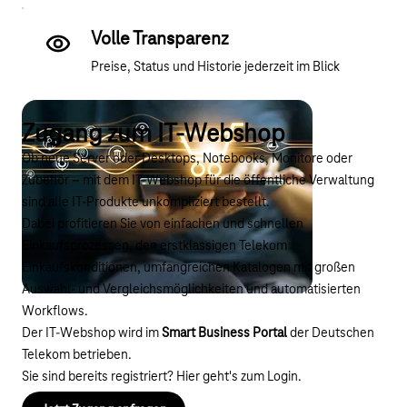
Volle Transparenz
Preise, Status und Historie jederzeit im Blick
Zugang zum IT-Webshop
Ob neue Server oder Desktops, Notebooks, Monitore oder
Zubehör – mit dem IT-Webshop für die öffentliche Verwaltung
sind alle IT-Produkte unkompliziert bestellt.
Dabei profitieren Sie von einfachen und schnellen
Einkaufsprozessen, den erstklassigen Telekom
Einkaufskonditionen, umfangreichen Katalogen mit großen
Auswahl- und Vergleichsmöglichkeiten und automatisierten
Workflows.
Der IT-Webshop wird im
Smart Business Portal
der Deutschen
Telekom betrieben.
Sie sind bereits registriert? Hier geht's
zum Login
.