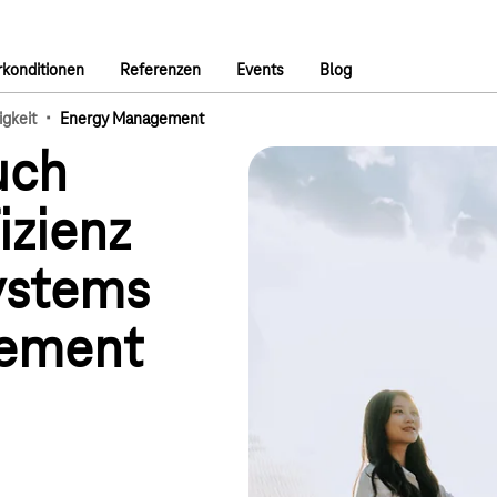
konditionen
Referenzen
Events
Blog
·
igkeit
Energy Management
uch
izienz
ystems
ement