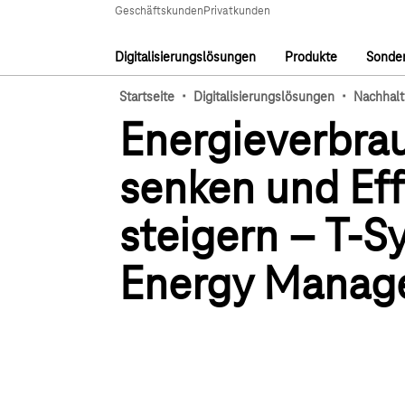
Hauptnavigation
Geschäftskunden
Privatkunden
Digitalisierungslösungen
Produkte
Sonder
Hauptnavigation
·
·
Startseite
Digitalisierungslösungen
Nachhalt
Energieverbra
senken und Eff
steigern – T-S
Energy Manag