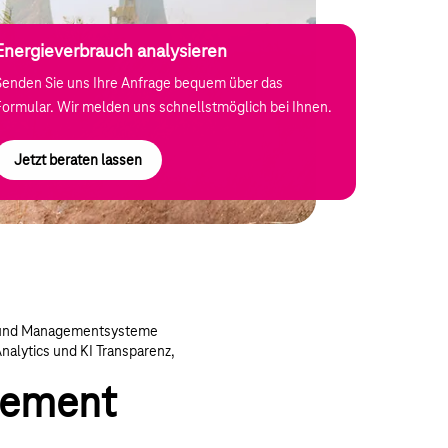
Energieverbrauch analysieren
Senden Sie uns Ihre Anfrage bequem über das
Formular. Wir melden uns schnellstmöglich bei Ihnen.
Jetzt beraten lassen
en und Managementsysteme
alytics und KI Transparenz,
gement