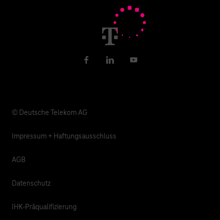
Nachhaltigkeit
Newsletter
Karriere
Gesundheit, Kirche & Soziales
Verantwortung
Facebook
LinkedIn
YouTube
© Deutsche Telekom AG
Impressum + Haftungsausschluss
AGB
Datenschutz
IHK-Präqualifizierung