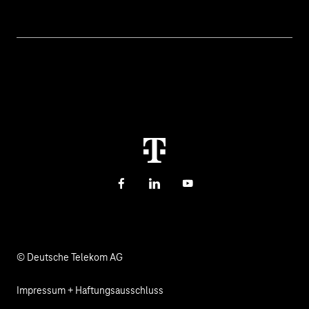
Öffentliche Verwaltung
Hilfe & Support
Cyber Security
Hilfe bei Störungen
Über uns
Digitale Bildung und Schule
Kontakt
Investor Relations
Nachhaltigkeit
Newsletter
Karriere
Gesundheit, Kirche & Soziales
Verantwortung
Facebook
LinkedIn
YouTube
© Deutsche Telekom AG
Impressum + Haftungsausschluss