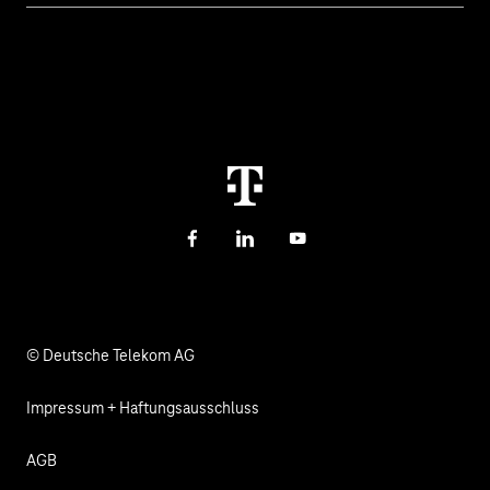
Cyber Security
Hilfe bei Störungen
Über uns
Digitale Bildung und Schule
Kontakt
Investor Relations
Nachhaltigkeit
Newsletter
Karriere
Gesundheit, Kirche & Soziales
Verantwortung
Facebook
LinkedIn
YouTube
© Deutsche Telekom AG
Impressum + Haftungsausschluss
AGB