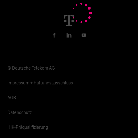
Newsletter
Karriere
Gesundheit, Kirche & Soziales
Verantwortung
Facebook
LinkedIn
YouTube
© Deutsche Telekom AG
Impressum + Haftungsausschluss
AGB
Datenschutz
IHK-Präqualifizierung