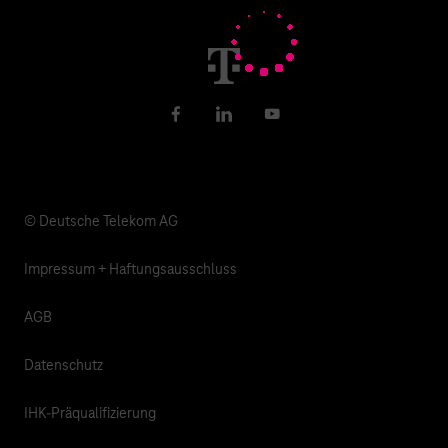
Newsletter
Karriere
Gesundheit, Kirche & Soziales
Verantwortung
Facebook
LinkedIn
YouTube
© Deutsche Telekom AG
Impressum + Haftungsausschluss
AGB
Datenschutz
IHK-Präqualifizierung